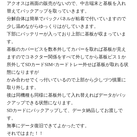
アクオスは画面の販売がないので、中古端末と基板を入れ
替えてバックアップを取っていきます。
分解自体は簡単でバックパネルが粘着で付いていますので
少し温めながらゆっくりはがしていきます。
下部にバッテリーが入っており上部に基板が収まっていま
す。
基板のカバービスを数本外してカバーを取れば基板が見え
ますのでコネクター関係をすべて外してから基板ビス１か
所外してSDカードSIM<カードトレー外せば基板が取れる状
態になりますが
かみ合わせでくっ付いているので上部から少しづつ慎重に
取り外します。
後は同機種も同様に基板外して入れ替えればデータがバッ
クアップできる状態になります。
SDカードにバックアップして、データ納品してお渡しで
す。
無事にデータ復旧できてよかったです。
それではまた！！