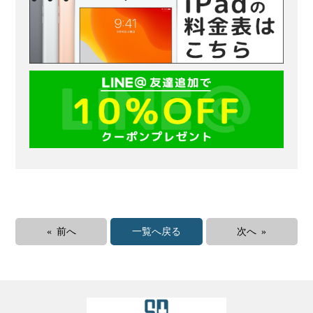
« 前へ
一覧へ戻る
次へ »