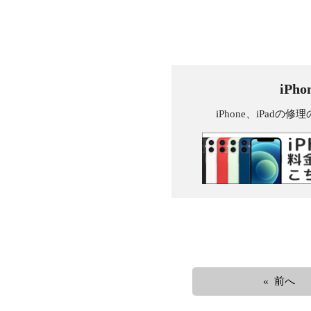
iPh
iPhone、iPa
« 前へ