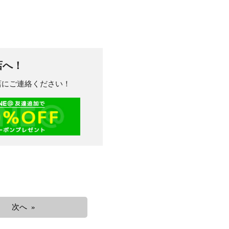
店へ！
川店にご連絡ください！
次へ »