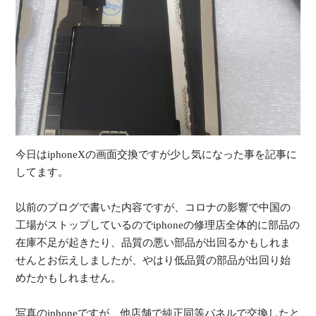
受
（
今日はiphoneXの画面交換ですが少し気になった事を記事に
してます。
以前のブログで書いた内容ですが、
コロナの影響で中国の
工場がストップしているのでiphoneの
修理店全体的に部品の
在庫不足が起きたり、
品質の悪い部品が出回るかもしれま
せんとお伝えしましたが、
やはり低品質の部品が出回り始
めたかもしれません。
写真のiphoneですが、
他店舗で純正同等パネルで交換したと