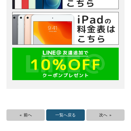
« 前へ
一覧へ戻る
次へ »