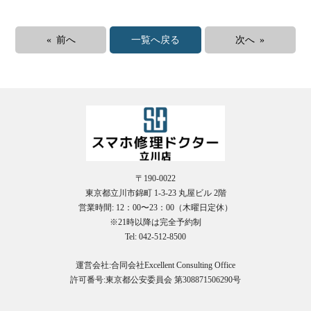
« 前へ
一覧へ戻る
次へ »
受
（
〒190-0022
東京都立川市錦町 1-3-23 丸屋ビル 2階
営業時間: 12：00〜23：00（木曜日定休）
※21時以降は完全予約制
Tel: 042-512-8500
運営会社:合同会社Excellent Consulting Office
許可番号:東京都公安委員会 第308871506290号