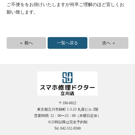
ご不便ををお掛けいたしますが何卒ご理解のほど宜しくお
願い致します。
受
« 前へ
一覧へ戻る
次へ »
（
〒190-0022
東京都立川市錦町 1-3-23 丸屋ビル 2階
営業時間: 12：00〜23：00（木曜日定休）
※21時以降は完全予約制
Tel: 042-512-8500