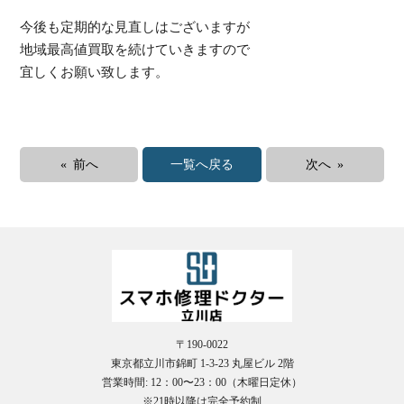
今後も定期的な見直しはございますが
地域最高値買取を続けていきますので
宜しくお願い致します。
受
« 前へ
一覧へ戻る
次へ »
（
〒190-0022
東京都立川市錦町 1-3-23 丸屋ビル 2階
営業時間: 12：00〜23：00（木曜日定休）
※21時以降は完全予約制