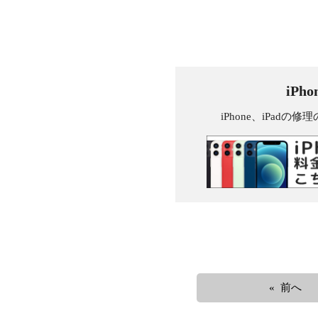
iPh
iPhone、iPa
« 前へ