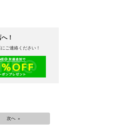
店へ！
川店にご連絡ください！
次へ »