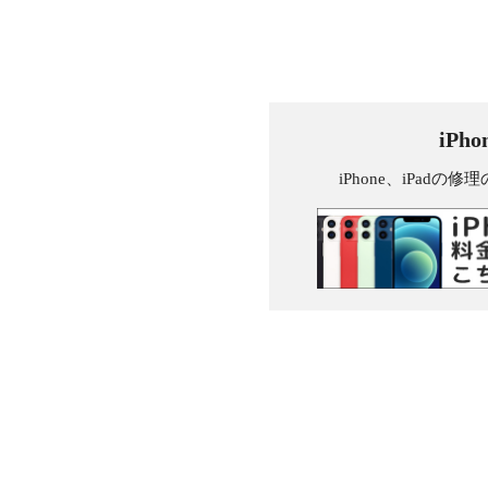
iPh
iPhone、iPa