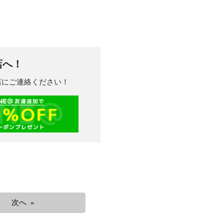
店へ！
川店にご連絡ください！
次へ »