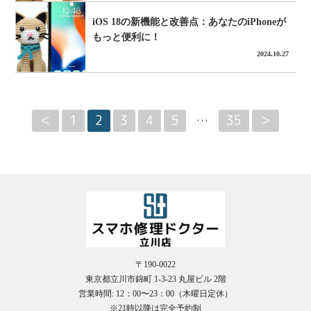
iOS 18の新機能と改善点：あなたのiPhoneが
もっと便利に！
2024.10.27
＜
1
2
3
4
5
…
35
＞
〒190-0022
東京都立川市錦町 1-3-23 丸屋ビル 2階
営業時間: 12：00〜23：00（木曜日定休）
※21時以降は完全予約制