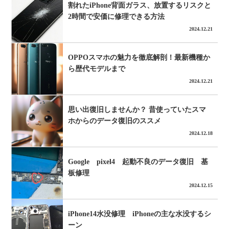
割れたiPhone背面ガラス、放置するリスクと
2時間で安価に修理できる方法
2024.12.21
OPPOスマホの魅力を徹底解剖！最新機種か
ら歴代モデルまで
受
2024.12.21
（
思い出復旧しませんか？ 昔使っていたスマ
ホからのデータ復旧のススメ
2024.12.18
Google pixel4 起動不良のデータ復旧 基
板修理
2024.12.15
iPhone14水没修理 iPhoneの主な水没するシ
ーン