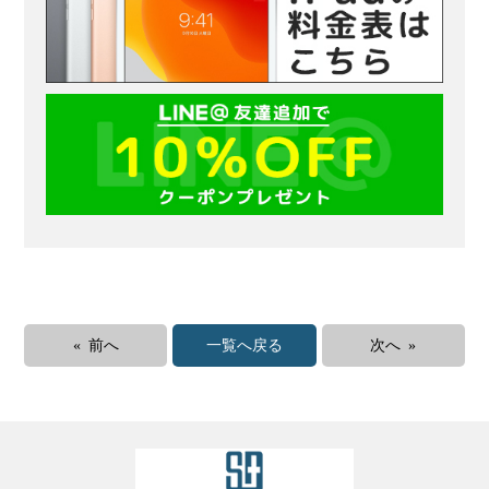
« 前へ
一覧へ戻る
次へ »