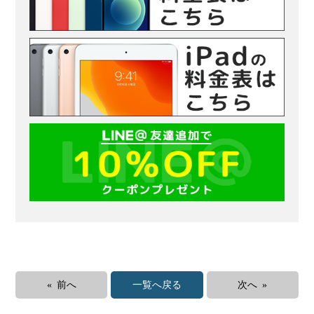
« 前へ
一覧へ戻る
次へ »