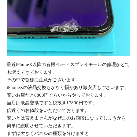
受
（
最近iPhoneX以降の有機ELディスプレイモデルの修理がと
て
も増えてきております。
その中で皆様に注意がございます。
iPhoneXの液晶交換もかなり幅があり激安店もございます。
安いお店だと8800円ぐらいからやっております。
当店は液晶交換ですと税抜き17800円です。
倍近くのお値段をいただいております。
安いとは言えませんがなぜこのお値段になってしまうか
を
簡単に説明させていただきます。
まずは大きくパネルの種類を分けますと