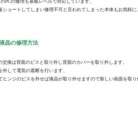
MacなどのPCの修理も基板レベルで対応しています。
板ショートしてしまい修理不可と言われてしまった本体もお気軽に
020の液晶の修理方法
2020の液晶の交換は背面のビスと取り外し背面のカバーを取り外します。
を外して電気の遮断を行います。
てヒンジのビスを外せば液晶が取り外せますので新しい画面を取り