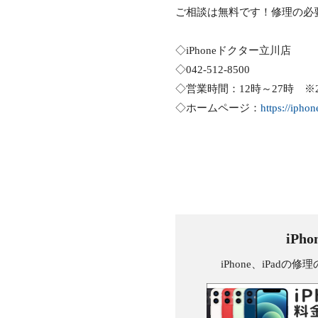
ご相談は無料です！修理の必
◇iPhoneドクター立川店
◇042-512-8500
◇営業時間：12時～27時 ※
◇ホームページ：
https://iphon
iPh
iPhone、iPa