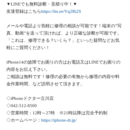
▼LINEでも無料診断・見積り中！▼
友達登録はこちら
https://lin.ee/Vq2Ri2S
メールや電話より気軽に修理の相談が可能です！端末の”写
真、動画”を送って頂ければ、より正確な診断が可能です。
「これは、修理できる？いくら？」といった疑問などお気
軽にご質問ください！
iPhone14の故障でお困りの方はお電話又はLINEでお困りの
内容をお伝え下さい。
ご相談は無料です！修理の必要の有無から修理の内容や料
金作業時間、など説明させて頂きます。
◇iPhoneドクター立川店
◇042-512-8500
◇営業時間：12時～27時 ※21時以降は完全予約制
◇ホームページ：
https://iphone-dr.jp/