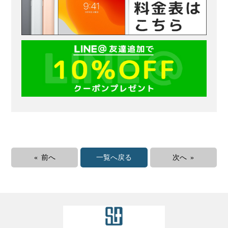
« 前へ
一覧へ戻る
次へ »