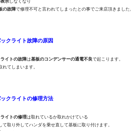
が表示
しなくなり
板の故障
で修理不可と言われてしまったとの事でご来店頂きました
actのバックライト故障の原因
クライトの故障
は
基板のコンデンサーの通電不良
で起こります。
取れてしまいます。
actのバックライトの修理方法
クライトの修理
は取れているか取れかけている
して取り外してハンダを乗せ直して基板に取り付けます。