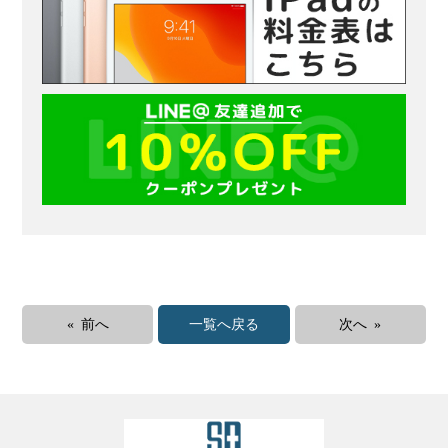
« 前へ
一覧へ戻る
次へ »