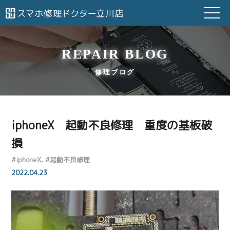
REPAIR BLOG
修理ブログ
iphoneX 起動不良修理 重度の基板破
損
#
iphoneX
#
起動不良修理
2022.04.23