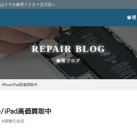
相談はスマホ修理ドクター立川店へ
修理
REPAIR BLOG
修理ブログ
Phone/iPad高価買取中
e/iPad高価買取中
#
夜間も対応