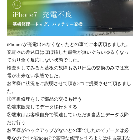
受
iPhone7が充電出来なくなったとの事でご来店頂きました。
充電器の差込口はほぼ挿した感覚が無いぐらいゆるくなっ
（
ており全く反応しない状態でした。
検査をしてみると基板の故障もあり部品の交換のみでは充
電が出来ない状態でした。
お客様に状況をご説明させて頂き3つご提案させて頂きまし
た。
①基板修理をして部品の交換も行う
②端末販売してデータ移行をする
③端末はお客様自身で調達していただき当店はデータ以降
だけ行う
お客様がバックアップがないとの事でしたのでデータは必
要なのですがiPhone7で高額な修理をするよりは中古端末な