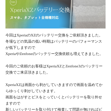
受
今回はXperiaのXZのバッテリー交換をご依頼頂きました。
冬場などの気温の低い時期はバッテリーのパフォーマンス
（
が低下しますので
XperiaやZenfoneのバッテリー交換依頼も増えてきました。
今回のご依頼のお客様はXperiaXZとZenfone3のバッテリー
交換でご来店頂きました。
XperiaXZは画面から剥がしていきますので画面を温めてか
らゆっくり剥がしていきます。
画面をはがすとビスをとっていくとバッテリーを取り外せ
ますので
新しいバッテリーを取り付けて検査して問題が無ければビ