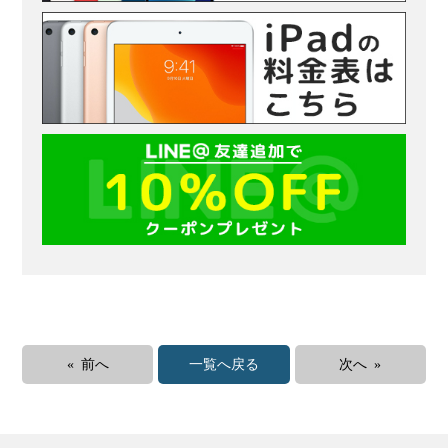
« 前へ
一覧へ戻る
次へ »