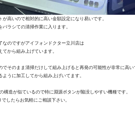
トが高いので相対的に高い金額設定になり易いです。
をバラシての清掃作業に入ります。
了なのですがアイフォンドクター立川店は
えてから組み上げています。
のでそのまま清掃だけして組み上げると再発の可能性が非常に高い
るように加工してから組み上げいてます。
は電源ボタンの構造が似ているので特に淵源ボタンが陥没しやすい機種です。
困りでしたらお気軽にご相談下さい。